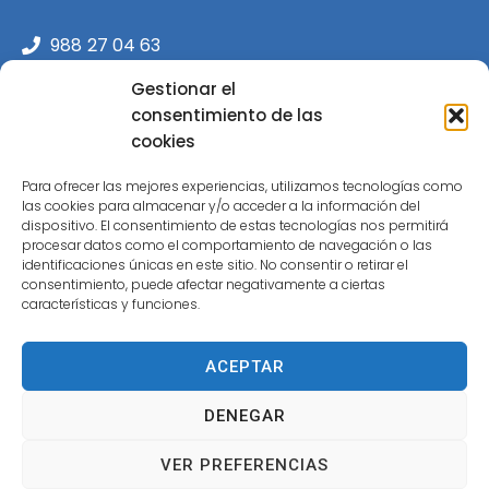
988 27 04 63
Rúa de Ourense, 25a, 32500 O Carballiño,
Gestionar el
Ourense.
consentimiento de las
cookies
admin@clinicaalameda.com
Para ofrecer las mejores experiencias, utilizamos tecnologías como
las cookies para almacenar y/o acceder a la información del
dispositivo. El consentimiento de estas tecnologías nos permitirá
procesar datos como el comportamiento de navegación o las
identificaciones únicas en este sitio. No consentir o retirar el
consentimiento, puede afectar negativamente a ciertas
características y funciones.
ACEPTAR
Política de protección de datos
Política de cookies
DENEGAR
Declaración de accesibilidad
Aviso legal
VER PREFERENCIAS